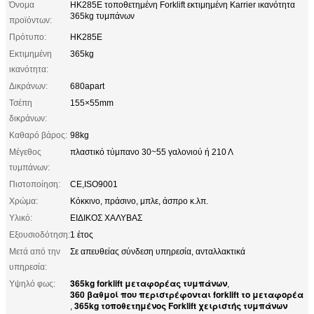
Όνομα
HK285E τοποθετημένη Forklift εκτιμημένη Karrier ικανότητα
365kg τυμπάνων
προϊόντων:
Πρότυπο:
HK285E
Εκτιμημένη
365kg
ικανότητα:
Δικράνων:
680apart
Τσέπη
155×55mm
δικράνων:
Καθαρό βάρος:
98kg
Μέγεθος
πλαστικό τύμπανο 30~55 γαλονιού ή 210 Λ
τυμπάνων:
Πιστοποίηση:
CE,ISO9001
Χρώμα:
Κόκκινο, πράσινο, μπλε, άσπρο κ.λπ.
Υλικό:
ΕΙΔΙΚΟΣ ΧΑΛΥΒΑΣ
Εξουσιοδότηση:
1 έτος
Μετά από την
Σε απευθείας σύνδεση υπηρεσία, ανταλλακτικά
υπηρεσία:
365kg forklift μεταφορέας τυμπάνων
Υψηλό φως:
,
360 βαθμοί που περιστρέφονται forklift το μεταφορέα
365kg τοποθετημένος Forklift χειριστής τυμπάνων
,