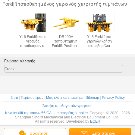
Forklift τοποθετημένος γερανός χειριστής τυμπάνων
300
YL6 Forklift και ο
DR400A
YL8 Forklift και
TY4 ο γ
τημένο
γερανός
τοποθετημένη
γερανών χρήση
τοποθέ
Positioner
τοποθέτησαν έξι
Forklift Positioner
οκτώ βαρέλια
τέσσερα β
ν θετικό
σφιγκτηρών
τυμπάνων
σφιγκτηρών για τη
ανελκυσ
ει με το
ανελκυστήρων
χωρητικότητα
μεταφορά και τη
τέσσερα ικ
ταλο
μοναδικών
φορτίων 400kg
συσσώρευση της
500Kg
Γλώσσα αλλαγής
τημένο
βαρέλια δομών 6
χωρητικότητας
σφιγκτ
 τύμπανο
χωρητικότητα
φορτίων
φόρτωσης
Greek
φορτίων
τυμπάνων
αετός-πια
τυμπάνων
500KgX8
τυμπά
500KgX6 αετός-
πιασιμάτων
Σπίτι
|
Περίπου εμείς
|
Μας ελάτε σε επαφή με
|
Sitemap
|
Privacy Policy
Άποψη υπολογιστών γραφείου
Κίνα forklift τυμπάνων 55 GAL μεταφορέας supplier.
Copyright © 2020 - 2026
Shanghai Sinolift Mechanical and Electrical Equipment Co., Ltd..
All rights reserved. Developed by
ECER
συζήτηση
Ζητήστε ένα