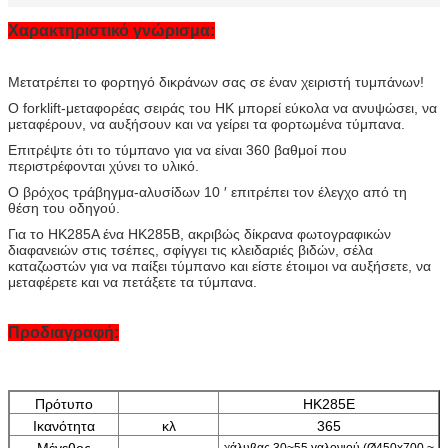
Χαρακτηριστικό γνώρισμα:
Μετατρέπει το φορτηγό δικράνων σας σε έναν χειριστή τυμπάνων!
Ο forklift-μεταφορέας σειράς του HK μπορεί εύκολα να ανυψώσει, να
μεταφέρουν, να αυξήσουν και να γείρει τα φορτωμένα τύμπανα.
Επιτρέψτε ότι το τύμπανο για να είναι 360 βαθμοί που
περιστρέφονται χύνει το υλικό.
Ο βρόχος τράβηγμα-αλυσίδων 10 ′ επιτρέπει τον έλεγχο από τη
θέση του οδηγού.
Για το HK285A ένα HK285B, ακριβώς δίκρανα φωτογραφικών
διαφανειών στις τσέπες, σφίγγει τις κλειδαριές βιδών, σέλα
καταζωστών για να παίξει τύμπανο και είστε έτοιμοι να αυξήσετε, να
μεταφέρετε και να πετάξετε τα τύμπανα.
Προδιαγραφή:
Πρότυπο
HK285E
Ικανότητα
κλ
365
Μέγεθος
χάλυβας 30~55 γαλονιού (Ø450x700 ~