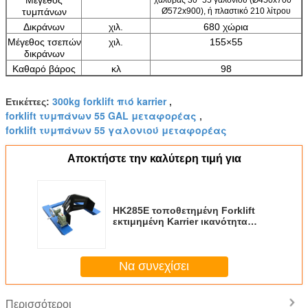
τυμπάνων
Ø572x900), ή πλαστικό 210 λίτρου
Δικράνων
χιλ.
680 χώρια
Μέγεθος τσεπών
χιλ.
155×55
δικράνων
Καθαρό βάρος
κλ
98
300kg forklift πιό karrier
Ετικέττες:
,
forklift τυμπάνων 55 GAL μεταφορέας
,
forklift τυμπάνων 55 γαλονιού μεταφορέας
Αποκτήστε την καλύτερη τιμή για
HK285E τοποθετημένη Forklift
εκτιμημένη Karrier ικανότητα
365kg τυμπάνων
Να συνεχίσει
Περισσότεροι