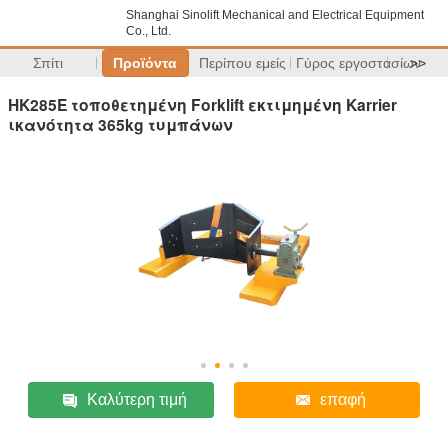
Shanghai Sinolift Mechanical and Electrical Equipment
Co., Ltd.
Σπίτι
Προϊόντα
Περίπου εμείς
Γύρος εργοστασίων
>>
HK285E τοποθετημένη Forklift εκτιμημένη Karrier
ικανότητα 365kg τυμπάνων
Καλύτερη τιμή
επαφή