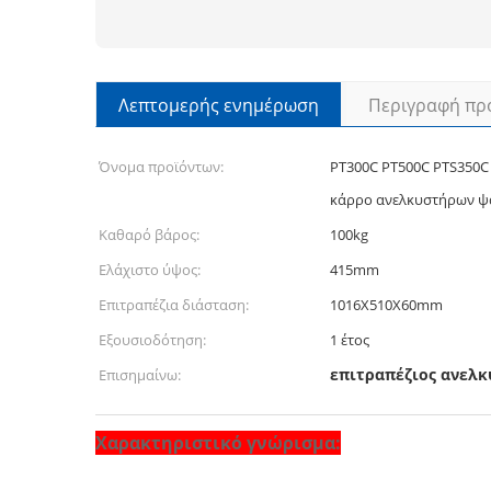
Λεπτομερής ενημέρωση
Περιγραφή πρ
Όνομα προϊόντων:
PT300C PT500C PTS350C 
κάρρο ανελκυστήρων ψα
Καθαρό βάρος:
100kg
Ελάχιστο ύψος:
415mm
Επιτραπέζια διάσταση:
1016X510X60mm
Εξουσιοδότηση:
1 έτος
επιτραπέζιος ανελκ
Επισημαίνω:
Χαρακτηριστικό γνώρισμα: