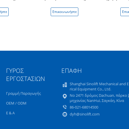
ευής χάλυβα
ψαλιδιού πλατφορμών
φορτίων
0A 1000kg
τύπων κι
ήστε
Επικοινωνήστε
Επι
ΓΎΡΟΣ
ΕΠΑΦΉ
ΕΡΓΟΣΤΑΣΊΩΝ
Shanghai Sinolift Mechanical and E
rical Equipment Co., Ltd.
Γραμμή Παραγωγής
Νο 2471 δρόμος Dachuan, πάρκο 
μηχανίας NanHui, Σαγκάη, Κίνα
OEM / ODM
86-021-68014500
Ε & Α
dyh@sinolift.com