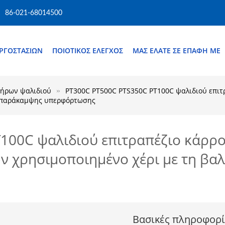
86-021-68014500
ΕΡΓΟΣΤΑΣΊΩΝ
ΠΟΙΟΤΙΚΌΣ ΈΛΕΓΧΟΣ
ΜΑΣ ΕΛΆΤΕ ΣΕ ΕΠΑΦΉ ΜΕ
ήρων ψαλιδιού
PT300C PT500C PTS350C PT100C ψαλιδιού επιτ
α παράκαμψης υπερφόρτωσης
100C ψαλιδιού επιτραπέζιο κάρρ
ν χρησιμοποιημένο χέρι με τη β
Βασικές πληροφορί