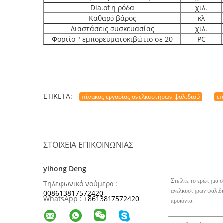
Dia.of η ρόδα
χιλ.
Καθαρό βάρος
κλ
Διαστάσεις συσκευασίας
χιλ.
Φορτίο " εμπορευματοκιβώτιο σε 20
PC
ΕΤΙΚΈΤΑ:
πίνακας εργασίας ανελκυστήρων ψαλιδιού
επ
ΣΤΟΙΧΕΊΑ ΕΠΙΚΟΙΝΩΝΊΑΣ
yihong Deng
Τηλεφωνικό νούμερο :
008613817572420
WhatsApp :
+
8613817572420