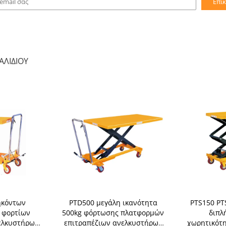
Επι
ΛΙΔΙΟΎ
ηκόντων
PTD500 μεγάλη ικανότητα
PTS150 PT
 φορτίων
500kg φόρτωσης πλατφορμών
διπλ
ελκυστήρων
επιτραπέζιων ανελκυστήρων
χωρητικότη