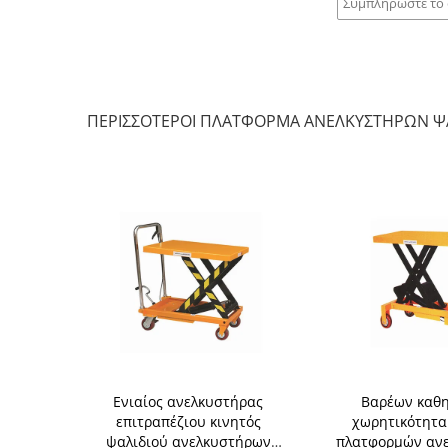
ΠΕΡΙΣΣΌΤΕΡΟΙ ΠΛΑΤΦΌΡΜΑ ΑΝΕΛΚΥΣΤΉΡΩΝ ΨΑ
χωρητικότητα
Ενιαίος ανελκυστήρας
Βαρέων καθ
τραπέζιων
επιτραπέζιου κινητός
χωρητικότητα
 ψαλιδιού
ψαλιδιού ανελκυστήρων
πλατφορμών αν