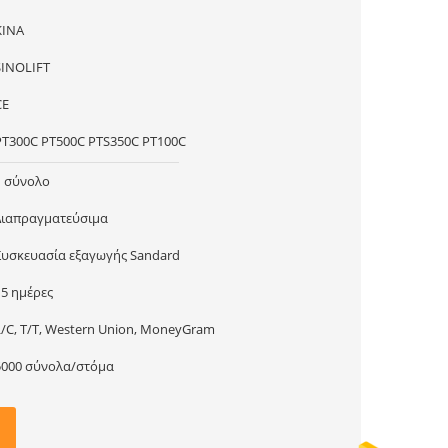
ΚΙΝΑ
SINOLIFT
CE
PT300C PT500C PTS350C PT100C
1 σύνολο
Διαπραγματεύσιμα
Συσκευασία εξαγωγής Sandard
15 ημέρες
L/C, T/T, Western Union, MoneyGram
5000 σύνολα/στόμα