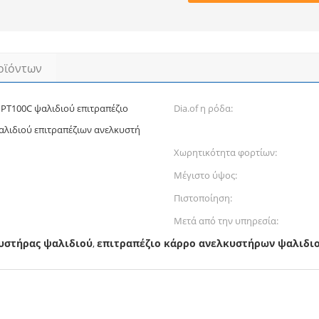
οϊόντων
PT100C ψαλιδιού επιτραπέζιο
Dia.of η ρόδα:
λιδιού επιτραπέζιων ανελκυστή
Χωρητικότητα φορτίων:
Μέγιστο ύψος:
Πιστοποίηση:
Μετά από την υπηρεσία:
υστήρας ψαλιδιού
επιτραπέζιο κάρρο ανελκυστήρων ψαλιδι
,