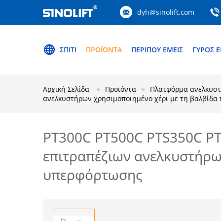
dyh@sinolift.com
ΣΠΊΤΙ
ΠΡΟΪΌΝΤΑ
ΠΕΡΊΠΟΥ ΕΜΕΊΣ
ΓΎΡΟΣ 
Αρχική Σελίδα
Προϊόντα
Πλατφόρμα ανελκυστ
ανελκυστήρων χρησιμοποιημένο χέρι με τη βαλβίδ
PT300C PT500C PTS350C PT
επιτραπέζιων ανελκυστήρω
υπερφόρτωσης