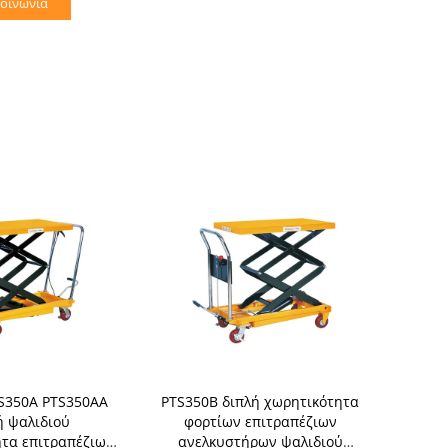
κοινωνία
S350A PTS350AA
PTS350B διπλή χωρητικότητα
Ενιαίος 
ή ψαλιδιού
φορτίων επιτραπέζιων
επιτραπέ
τα επιτραπέζιων
ανελκυστήρων ψαλιδιού
ψαλιδιού