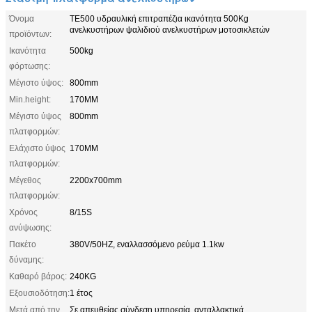
Όνομα
TE500 υδραυλική επιτραπέζια ικανότητα 500Kg
ανελκυστήρων ψαλιδιού ανελκυστήρων μοτοσικλετών
προϊόντων:
Ικανότητα
500kg
φόρτωσης:
Μέγιστο ύψος:
800mm
Min.height:
170MM
Μέγιστο ύψος
800mm
πλατφορμών:
Ελάχιστο ύψος
170MM
πλατφορμών:
Μέγεθος
2200x700mm
πλατφορμών:
Χρόνος
8/15S
ανύψωσης:
Πακέτο
380V/50HZ, εναλλασσόμενο ρεύμα 1.1kw
δύναμης:
Καθαρό βάρος:
240KG
Εξουσιοδότηση:
1 έτος
Μετά από την
Σε απευθείας σύνδεση υπηρεσία, ανταλλακτικά