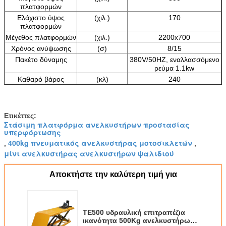
πλατφορμών
Ελάχιστο ύψος
(χιλ.)
170
πλατφορμών
Μέγεθος πλατφορμών
(χιλ.)
2200x700
Χρόνος ανύψωσης
(σ)
8/15
Πακέτο δύναμης
380V/50HZ, εναλλασσόμενο
ρεύμα 1.1kw
Καθαρό βάρος
(κλ)
240
Ετικέττες:
Στάσιμη πλατφόρμα ανελκυστήρων προστασίας
υπερφόρτωσης
400kg πνευματικός ανελκυστήρας μοτοσικλετών
,
,
μίνι ανελκυστήρας ανελκυστήρων ψαλιδιού
Αποκτήστε την καλύτερη τιμή για
TE500 υδραυλική επιτραπέζια
ικανότητα 500Kg ανελκυστήρων