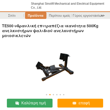
Shanghai Sinolift Mechanical and Electrical Equipment
Co., Ltd.
Σπίτι
Προϊόντα
Περίπου εμείς
Γύρος εργοστασίων
>>
TE500 υδραυλική επιτραπέζια ικανότητα 500Kg
ανελκυστήρων ψαλιδιού ανελκυστήρων
μοτοσικλετών
Καλύτερη τιμή
επαφή