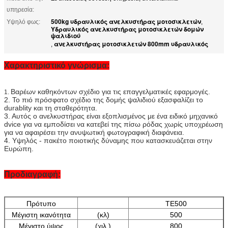
υπηρεσία:
500kg υδραυλικός ανελκυστήρας μοτοσικλετών
Υψηλό φως:
,
Υδραυλικός ανελκυστήρας μοτοσικλετών δομών
ψαλιδιού
ανελκυστήρας μοτοσικλετών 800mm υδραυλικός
,
Χαρακτηριστικό γνώρισμα:
Βαρέων καθηκόντων σχέδιο για τις επαγγελματικές εφαρμογές.
1.
2. Το πιό πρόσφατο σχέδιο της δομής ψαλιδιού εξασφαλίζει το
durablity και τη σταθερότητα.
3. Αυτός ο ανελκυστήρας είναι εξοπλισμένος με ένα ειδικό μηχανικό
dvice για να εμποδίσει να κατεβεί της πίσω ρόδας χωρίς υποχρέωση
για να αφαιρέσει την ανυψωτική φωτογραφική διαφάνεια.
4. Υψηλός - πακέτο ποιοτικής δύναμης που κατασκευάζεται στην
Ευρώπη.
Προδιαγραφή:
Πρότυπο
TE500
Μέγιστη ικανότητα
(κλ)
500
Μέγιστο ύψος
(χιλ.)
800