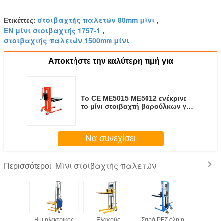
ροδών
Καθαρό βάρος
στοιβαχτής παλετών 80mm μίνι
χιλ.
128
138
Ετικέττες:
,
EN μίνι στοιβαχτής 1757-1
,
στοιβαχτής παλετών 1500mm μίνι
Αποκτήστε την καλύτερη τιμή για
Το CE ME5015 ME5012 ενέκρινε
το μίνι στοιβαχτή βαρούλκων για
την ικανότητα 350-500kg
βιομηχανίας εκτύπωσης
Να συνεχίσει
Μίνι στοιβαχτής παλετών
Περισσότεροι
ME5015
Ημι ηλεκτρικός
Ελαφρύς
Σειρά PFZ όλη η
Μίνι στοι