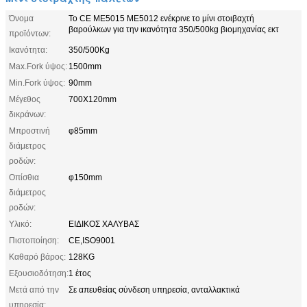
Όνομα
Το CE ME5015 ME5012 ενέκρινε το μίνι στοιβαχτή
βαρούλκων για την ικανότητα 350/500kg βιομηχανίας εκτ
προϊόντων:
Ικανότητα:
350/500Kg
Max.Fork ύψος:
1500mm
Min.Fork ύψος:
90mm
Μέγεθος
700X120mm
δικράνων:
Μπροστινή
φ85mm
διάμετρος
ροδών:
Οπίσθια
φ150mm
διάμετρος
ροδών:
Υλικό:
ΕΙΔΙΚΟΣ ΧΑΛΥΒΑΣ
Πιστοποίηση:
CE,ISO9001
Καθαρό βάρος:
128KG
Εξουσιοδότηση:
1 έτος
Μετά από την
Σε απευθείας σύνδεση υπηρεσία, ανταλλακτικά
υπηρεσία: