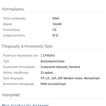
Λεπτομέρειες
Τόπος καταγωγής:
ΚΙΝΑ
Μάρκα:
Sinolift
Πιστοποίηση:
CE
Αριθμό μοντέλου:
ΕΓΩ
Πληρωμής & Αποστολής Όροι
Ποσότητα παραγγελίας min:
1 ΣΥΝΟΛΟ
Τιμή:
Διαπραγματεύσιμα
Συσκευασία λεπτομέρειες:
Συσκευασία εξαγωγής Sandard
Χρόνος παράδοσης:
15 ημέρες
Όροι πληρωμής:
T/T, L/C, D/A, D/P, Western Union, MoneyGram
Δυνατότητα προσφοράς:
5000 σύνολα/στόμα
περιγραφή
Μίνι στοιβαχτής παλετών