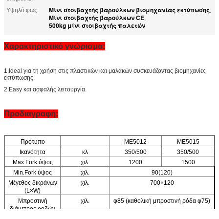
Μίνι στοιβαχτής βαρούλκων βιομηχανίας εκτύπωσης
Υψηλό φως:
,
Μίνι στοιβαχτής βαρούλκων CE
,
500kg μίνι στοιβαχτής παλετών
Χαρακτηριστικό γνώρισμα:
1.Ideal για τη χρήση στις πλαστικών και μαλακών συσκευάζοντας βιομηχανίες
εκτύπωσης.
2.Easy και ασφαλής λειτουργία.
Προδιαγραφή:
Πρότυπο
ME5012
ME5015
Ικανότητα
κλ
350/500
350/500
Max.Fork ύψος
χιλ.
1200
1500
Min.Fork ύψος
χιλ.
90(120)
Μέγεθος δικράνων
χιλ.
700×120
(L×W)
Μπροστινή
χιλ.
φ85 (καθολική μπροστινή ρόδα φ75)
διάμετρος ροδών
Οπίσθια διάμετρος
χιλ.
φ150