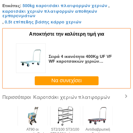
500kg καροτσάκι πλατφορμών χεριών
Ετικέττες:
,
καροτσάκι χεριών πλατφορμών αποθηκών
εμπορευμάτων
0.5t επίπεδης βάσης κάρρο χεριών
,
Αποκτήστε την καλύτερη τιμή για
Σειρά 4 ικανότητα 400Kg UF VF
WF καροτσακιών χεριών
πλατφορμών αργιλίου ροδών
Να συνεχίσει
Καροτσάκι χεριών πλατφορμών
Περισσότεροι
τρέψιμες
AT90 οι
ST2/100 ST3/100
Αντιδιαβρωτική
ST100 σκ