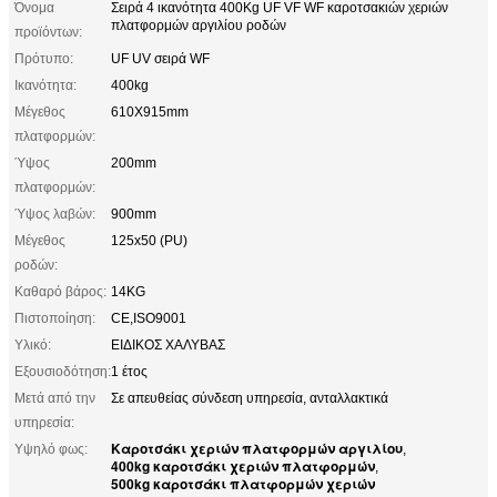
Όνομα
Σειρά 4 ικανότητα 400Kg UF VF WF καροτσακιών χεριών
πλατφορμών αργιλίου ροδών
προϊόντων:
Πρότυπο:
UF UV σειρά WF
Ικανότητα:
400kg
Μέγεθος
610X915mm
πλατφορμών:
Ύψος
200mm
πλατφορμών:
Ύψος λαβών:
900mm
Μέγεθος
125x50 (PU)
ροδών:
Καθαρό βάρος:
14KG
Πιστοποίηση:
CE,ISO9001
Υλικό:
ΕΙΔΙΚΟΣ ΧΑΛΥΒΑΣ
Εξουσιοδότηση:
1 έτος
Μετά από την
Σε απευθείας σύνδεση υπηρεσία, ανταλλακτικά
υπηρεσία:
Καροτσάκι χεριών πλατφορμών αργιλίου
Υψηλό φως:
,
400kg καροτσάκι χεριών πλατφορμών
,
500kg καροτσάκι πλατφορμών χεριών