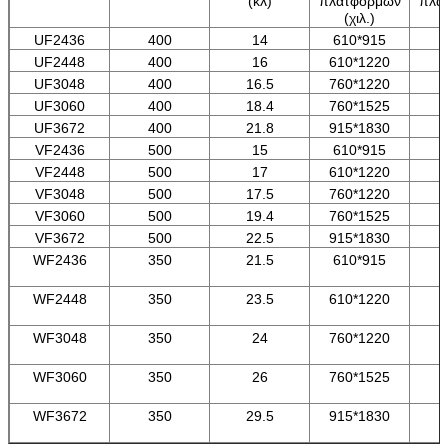
(κλ)
πλατφορμών
πλα
(χιλ.)
UF2436
400
14
610*915
UF2448
400
16
610*1220
UF3048
400
16.5
760*1220
UF3060
400
18.4
760*1525
UF3672
400
21.8
915*1830
VF2436
500
15
610*915
VF2448
500
17
610*1220
VF3048
500
17.5
760*1220
VF3060
500
19.4
760*1525
VF3672
500
22.5
915*1830
WF2436
350
21.5
610*915
WF2448
350
23.5
610*1220
WF3048
350
24
760*1220
WF3060
350
26
760*1525
WF3672
350
29.5
915*1830