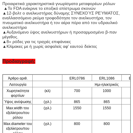
Προαιρετικά χαρακτηριστικά γνωρίσματα μεταφορέων ρόλων
▲Το FDA ενέκρινε το εποξικό επίστρωμα σκονών
▲12-βολτ ο ανελκυστήρας δύναμης ΣΥΝΕΧΟΎΣ ΡΕΎΜΑΤΟΣ,
εναλλασσόμενο ρεύμα τροφοδότησε τον ανελκυστήρα, τον
πνευματικό ανελκυστήρα ή τον αέρα πέρα από τον υδραυλικό
ανελκυστήρα
▲Αυξανόμενο ύψος ανελκυστήρων ή προσαρμοσμένο β-παν
μέγεθος.
▲8» ρόδες για τις τραχιές επιφάνειες
▲Κλίμακες με ή χωρίς ασφαλείς αφ' εαυτού δείκτες
Προδιαγραφή:
Άρθρο αριθ.
ERL0786
ERL1086
E
Λειτουργία
Ημι-ηλεκτρικός
Χωρητικότητα
(κλ)
700
1000
φορτίων
Ύψος ανύψωσης
(χιλ.)
865
865
Max.width του
(χιλ.)
1550
1550
εξελίκτρου/του
ρόλου
Max.diameter του
(χιλ.)
800
800
εξελίκτρου/του