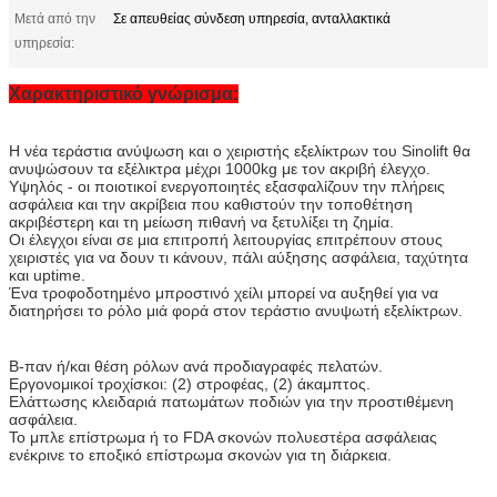
Μετά από την
Σε απευθείας σύνδεση υπηρεσία, ανταλλακτικά
υπηρεσία:
Χαρακτηριστικό γνώρισμα:
Η νέα τεράστια ανύψωση και ο χειριστής εξελίκτρων του Sinolift θα
ανυψώσουν τα εξέλικτρα μέχρι 1000kg με τον ακριβή έλεγχο.
Υψηλός - οι ποιοτικοί ενεργοποιητές εξασφαλίζουν την πλήρεις
ασφάλεια και την ακρίβεια που καθιστούν την τοποθέτηση
ακριβέστερη και τη μείωση πιθανή να ξετυλίξει τη ζημία.
Οι έλεγχοι είναι σε μια επιτροπή λειτουργίας επιτρέπουν στους
χειριστές για να δουν τι κάνουν, πάλι αύξησης ασφάλεια, ταχύτητα
και uptime.
Ένα τροφοδοτημένο μπροστινό χείλι μπορεί να αυξηθεί για να
διατηρήσει το ρόλο μιά φορά στον τεράστιο ανυψωτή εξελίκτρων.
Β-παν ή/και θέση ρόλων ανά προδιαγραφές πελατών.
Εργονομικοί τροχίσκοι: (2) στροφέας, (2) άκαμπτος.
Ελάττωσης κλειδαριά πατωμάτων ποδιών για την προστιθέμενη
ασφάλεια.
Το μπλε επίστρωμα ή το FDA σκονών πολυεστέρα ασφάλειας
ενέκρινε το εποξικό επίστρωμα σκονών για τη διάρκεια.