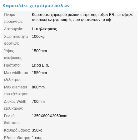
Καροτσάκι χειρισμού ρόλων
Όνομα
Καροτσάκι χειρισμού ρόλων επιτροπής τόξων ERL με υψηλό -
ποιοτικοί ενεργοποιητές που φορτώνουν το ύψ
προϊόντων:
Λειτουργία:
Ημι ηλεκτρικός
Χωρητικότητα
1000kg
φορτίων:
Ύψος
1500mm
ανύψωσης:
Πρότυπο:
Σειρά ERL
Max.width του
1550mm
εξελίκτρου:
Max.diameter
800mm
του εξελίκτρου:
Δίσκος Wdith
700mm
εξελίκτρων:
Γενική
1350X800X2060mm
διάσταση:
Καθαρό βάρος:
350kg
Εξουσιοδότηση:
1 έτος