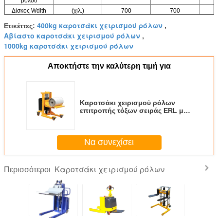
ρόλου
Δίσκος Wdith
(χιλ.)
700
700
εξελίκτρων
400kg καροτσάκι χειρισμού ρόλων
Ετικέττες:
,
Γενικό μήκος
(χιλ.)
1165
1165
Αβίαστο καροτσάκι χειρισμού ρόλων
,
Γενικό Wdith
(χιλ.)
700
700
1000kg καροτσάκι χειρισμού ρόλων
Γενικό ύψος
(χιλ.)
1130
1130
Καθαρό βάρος
(κλ)
190
200
Αποκτήστε την καλύτερη τιμή για
Καροτσάκι χειρισμού ρόλων
επιτροπής τόξων σειράς ERL με
υψηλό - ποιοτικοί ενεργοποιητές
που φορτώνουν το ύψος 1500mm
ανελκυστήρων ικανότητας
Να συνεχίσει
1000Kg
Καροτσάκι χειρισμού ρόλων
Περισσότεροι