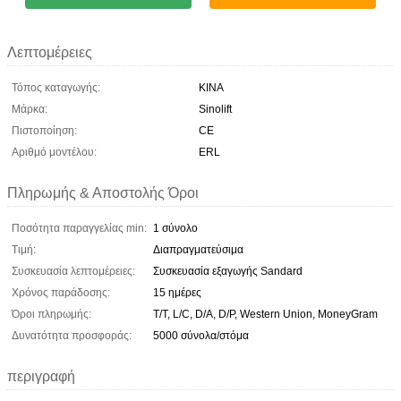
Λεπτομέρειες
Τόπος καταγωγής:
ΚΙΝΑ
Μάρκα:
Sinolift
Πιστοποίηση:
CE
Αριθμό μοντέλου:
ERL
Πληρωμής & Αποστολής Όροι
Ποσότητα παραγγελίας min:
1 σύνολο
Τιμή:
Διαπραγματεύσιμα
Συσκευασία λεπτομέρειες:
Συσκευασία εξαγωγής Sandard
Χρόνος παράδοσης:
15 ημέρες
Όροι πληρωμής:
T/T, L/C, D/A, D/P, Western Union, MoneyGram
Δυνατότητα προσφοράς:
5000 σύνολα/στόμα
περιγραφή