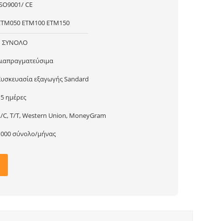
ISO9001/ CE
ETM050 ETM100 ETM150
1 ΣΥΝΟΛΟ
Διαπραγματεύσιμα
Συσκευασία εξαγωγής Sandard
15 ημέρες
L/C, T/T, Western Union, MoneyGram
1000 σύνολο/μήνας