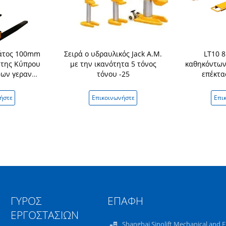
λάτος 100mm
Σειρά ο υδραυλικός Jack Α.Μ.
LT10 
 της Κύπρου
με την ικανότητα 5 τόνος
καθηκόντων
νων γερανών
τόνου -25
επέκτα
τόνος
ήστε
Επικοινωνήστε
Επι
ΓΎΡΟΣ
ΕΠΑΦΉ
ΕΡΓΟΣΤΑΣΊΩΝ
Shanghai Sinolift Mechanical and E