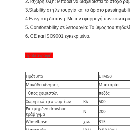
2.
Ισχυρή έλξη: Μπορεί να διαχειριστεί το στόχο 
3.Stability στη λειτουργία και το άριστο passingab
4.Easy στη δαπάνη: Με την εφαρμογή των εσωτερι
5. Comfortability σε λειτουργία: Το ύψος του πηδαλί
6. CE και ISO9001 εγκεκριμένα.
Προδιαγραφή:
Πρότυπο
ETM50
Μονάδα κίνησης
Μπαταρία
Τύπος χειριστών
πεζός
Χωρητικότητα φορτίων
Κλ
500
Εκτιμημένο drawbar
Ν
200
τράβηγμα
Wheelbase
χιλ.
315
Μπαταρία
V/AH
24V/40AH