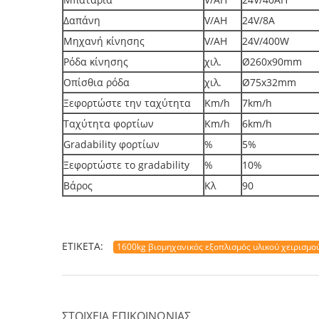
Δαπάνη
V/AH
24V/8A
Μηχανή κίνησης
V/AH
24V/400W
Ρόδα κίνησης
χιλ.
Ø260x90mm
Οπίσθια ρόδα
χιλ.
Ø75x32mm
Ξεφορτώστε την ταχύτητα
Km/h
7km/h
Ταχύτητα φορτίων
Km/h
6km/h
Gradability φορτίων
%
5%
Ξεφορτώστε το gradability
%
10%
Βάρος
Κλ
90
ΕΤΙΚΈΤΑ:
1600kg βιομηχανικός εξοπλισμός υλικού χειρισμο
ΣΤΟΙΧΕΊΑ ΕΠΙΚΟΙΝΩΝΊΑΣ