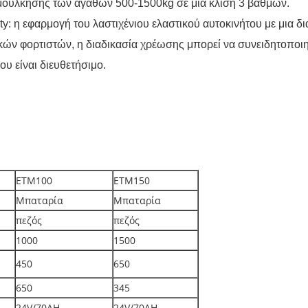
ρυμούλκησης των αγαθών 500-1500kg σε μια κλίση 3 βαθμών.
ility: η εφαρμογή του λαστιχένιου ελαστικού αυτοκινήτου με μια 
κών φορτιστών, η διαδικασία χρέωσης μπορεί να συνειδητοποιη
ου είναι διευθετήσιμο.
ETM100
ETM150
Μπαταρία
Μπαταρία
πεζός
πεζός
1000
1500
450
650
650
345
24V/70AH
24V/70AH