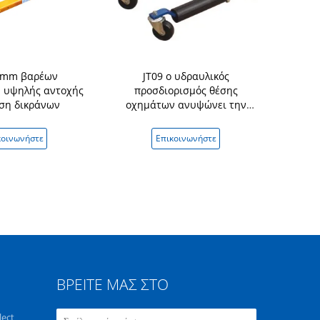
8mm βαρέων
JT09 ο υδραυλικός
Ικανότητα 
 υψηλής αντοχής
προσδιορισμός θέσης
πλατφορμ
ση δικράνων
οχημάτων ανυψώνει την
NK30A 
ικανότητα 700Kg με γρύλλο
Fo
ανύψωσης
κοινωνήστε
Επικοινωνήστε
Επικ
ΒΡΕΊΤΕ ΜΑΣ ΣΤΟ
lect