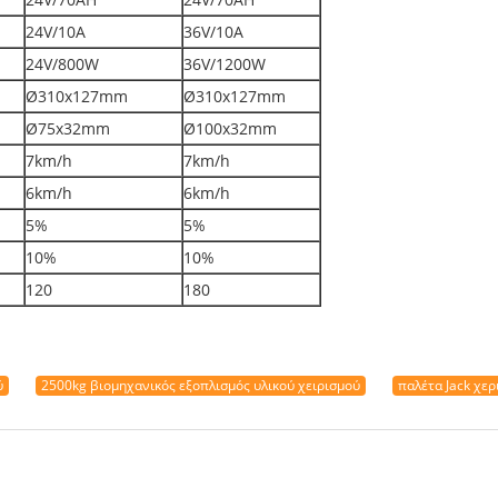
24V/10A
36V/10A
24V/800W
36V/1200W
Ø310x127mm
Ø310x127mm
Ø75x32mm
Ø100x32mm
7km/h
7km/h
6km/h
6km/h
5%
5%
10%
10%
120
180
ύ
2500kg βιομηχανικός εξοπλισμός υλικού χειρισμού
παλέτα Jack χε