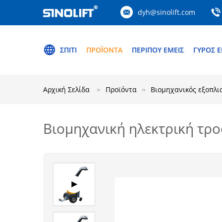
dyh@sinolift.com
ΣΠΊΤΙ
ΠΡΟΪΌΝΤΑ
ΠΕΡΊΠΟΥ ΕΜΕΊΣ
ΓΎΡΟΣ 
Αρχική Σελίδα
Προϊόντα
Βιομηχανικός εξοπλι
Βιομηχανική ηλεκτρική τρ