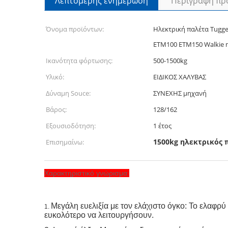
Λεπτομερής ενημέρωση
Περιγραφή πρ
Όνομα προϊόντων:
Ηλεκτρική παλέτα Tugger
ETM100 ETM150 Walkie η
Ικανότητα φόρτωσης:
500-1500kg
Υλικό:
ΕΙΔΙΚΟΣ ΧΑΛΥΒΑΣ
Δύναμη Souce:
ΣΥΝΕΧΗΣ μηχανή
Βάρος:
128/162
Εξουσιοδότηση:
1 έτος
1500kg ηλεκτρικός 
Επισημαίνω:
Χαρακτηριστικό γνώρισμα:
Μεγάλη ευελιξία με τον ελάχιστο όγκο: Το ελαφρ
1.
ευκολότερο να λειτουργήσουν.