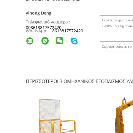
yihong Deng
Τηλεφωνικό νούμερο :
008613817572420
WhatsApp :
+
8613817572420
ΠΕΡΙΣΣΌΤΕΡΟΙ ΒΙΟΜΗΧΑΝΙΚΌΣ ΕΞΟΠΛΙΣΜΌΣ ΥΛΙ