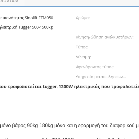
οϊόντων
 ικανότητας Sinolift ETM050
Χρώμα:
λεκτρική Tugger 500-1500kg
Κίνηση/ώθηση ανελκυστήρων:
Τύπος:
Δύναμη:
Φρενάροντας τύπος:
Υπηρεσία μεταπωλήσεων
παρεχόμενη:
που τροφοδοτείται tugger
1200W ηλεκτρικός που τροφοδοτείτ
,
ύ μόνο βάρος 90kg-180kg μόνο και η εφαρμογή του διαφορικού 